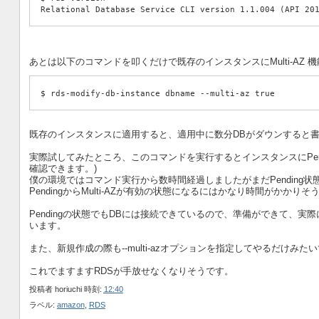
Relational Database Service CLI version 1.1.004 (API 20
あとは以下のコマンドを叩くだけで既存のインスタンスにMulti-AZ 
$ rds-modify-db-instance dbname --multi-az true
既存のインスタンスに適用すると、適用中に数分DBがダウンすると
実際試してみたところ、このコマンドを実行するとインスタンスにPending Mul
確認できます。)
僕の環境ではコマンド実行から数時間経過しましたがまだPending状
PendingからMulti-AZが有効の状態になるにはかなり時間がかかりそ
Pendingの状態でもDBには接続できているので、準備ができて、
います。
また、新規作成の際も--multi-azオプションを指定してやるだけみた
これでますますRDSが手放せなくなりそうです。
投稿者
horiuchi
時刻:
12:40
ラベル:
amazon
,
RDS