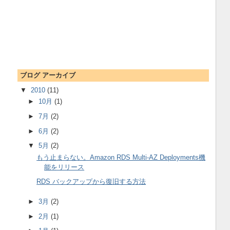
ブログ アーカイブ
▼
2010
(11)
►
10月
(1)
►
7月
(2)
►
6月
(2)
▼
5月
(2)
もう止まらない。Amazon RDS Multi-AZ Deployments機
能をリリース
RDS バックアップから復旧する方法
►
3月
(2)
►
2月
(1)