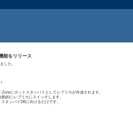
nts機能をリリース
されました。
!
ability Zoneにホットスタンバイとしてレプリカが作成されます。
自動的にレプリカにスイッチします。
、スタンバイDBに向けるだけです。