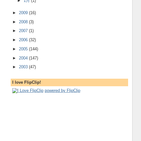
►
1月
(1)
►
2009
(16)
►
2008
(3)
►
2007
(1)
►
2006
(32)
►
2005
(144)
►
2004
(147)
►
2003
(47)
I love FlipClip!
powered by FlipClip