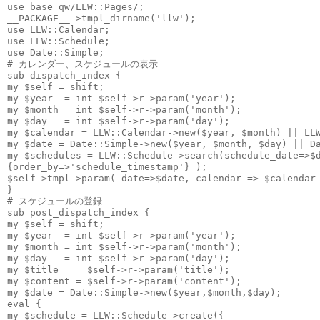
use base qw/LLW::Pages/;
__PACKAGE__->tmpl_dirname('llw');
use LLW::Calendar;
use LLW::Schedule;
use Date::Simple;
# カレンダー、スケジュールの表示
sub dispatch_index {
my $self = shift;
my $year  = int $self->r->param('year');
my $month = int $self->r->param('month');
my $day   = int $self->r->param('day');
my $calendar = LLW::Calendar->new($year, $month) || LL
my $date = Date::Simple->new($year, $month, $day) || D
my $schedules = LLW::Schedule->search(schedule_date=>$
{order_by=>'schedule_timestamp'} );
$self->tmpl->param( date=>$date, calendar => $calendar
}
# スケジュールの登録
sub post_dispatch_index {
my $self = shift;
my $year  = int $self->r->param('year');
my $month = int $self->r->param('month');
my $day   = int $self->r->param('day');
my $title   = $self->r->param('title');
my $content = $self->r->param('content');
my $date = Date::Simple->new($year,$month,$day);
eval {
my $schedule = LLW::Schedule->create({