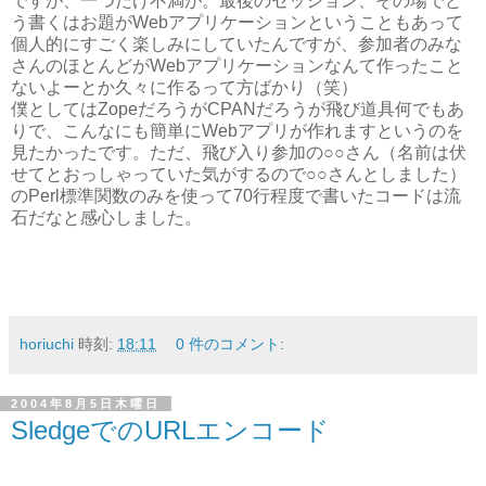
ですが、一つだけ不満が。最後のセッション、その場でど
う書くはお題がWebアプリケーションということもあって
個人的にすごく楽しみにしていたんですが、参加者のみな
さんのほとんどがWebアプリケーションなんて作ったこと
ないよーとか久々に作るって方ばかり（笑）
僕としてはZopeだろうがCPANだろうが飛び道具何でもあ
りで、こんなにも簡単にWebアプリが作れますというのを
見たかったです。ただ、飛び入り参加の○○さん（名前は伏
せてとおっしゃっていた気がするので○○さんとしました）
のPerl標準関数のみを使って70行程度で書いたコードは流
石だなと感心しました。
horiuchi
時刻:
18:11
0 件のコメント:
2004年8月5日木曜日
SledgeでのURLエンコード