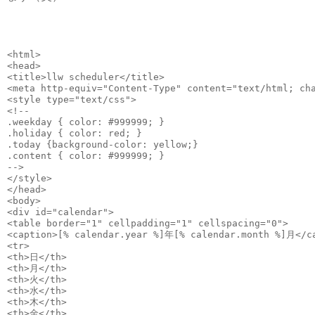
<html>
<head>
<title>llw scheduler</title>
<meta http-equiv="Content-Type" content="text/html; ch
<style type="text/css">
<!--
.weekday { color: #999999; }
.holiday { color: red; }
.today {background-color: yellow;}
.content { color: #999999; }
-->
</style>
</head>
<body>
<div id="calendar">
<table border="1" cellpadding="1" cellspacing="0">
<caption>[% calendar.year %]年[% calendar.month %]月</c
<tr>
<th>日</th>
<th>月</th>
<th>火</th>
<th>水</th>
<th>木</th>
<th>金</th>