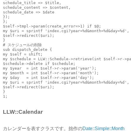
schedule_title => $title,
schedule_content => $content,
schedule_date => $date
});
};
$self->tmpl->param(create_error=>1) if $@;
my $uri = sprintf 'index.cgi?year=%d&month=%d&day=%d',
$self->redirect($uri);
}
# スケジュールの削除
sub dispatch_delete {
my $self = shift;
my $schedule = LLW::Schedule->retrieve(int $self->r->p
$schedule->delete if $schedule;
my $year  = int $self->r->param('year');
my $month = int $self->r->param('month');
my $day   = int $self->r->param('day');
my $uri = sprintf 'index.cgi?year=%d&month=%d&day=%d',
$self->redirect($uri);
}
1;
LLW::Calendar
カレンダーを表すクラスです。拙作の
Date::Simple::Month