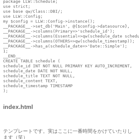
package LLW::Schedule;
use strict;
use base qw/Class::DBI/;
use LLW::Config;
my $config = LLW::Config->instance();
__PACKAGE__->set_db('Main', @{$config->datasource},   
__PACKAGE__->columns(Primary=>'schedule_id');
__PACKAGE__->columns(Essential=>qw(schedule_date sched
__PACKAGE__->columns(OTHERS=>qw(schedule_timestamp));
__PACKAGE__->has_a(schedule_date=>'Date::Simple');
1;
__END__
CREATE TABLE schedule (
schedule_id INT NOT NULL PRIMARY KEY AUTO_INCREMENT,
schedule_date DATE NOT NULL,
schedule_title TEXT NOT NULL,
schedule_content TEXT,
schedule_timestamp TIMESTAMP
);
index.html
テンプレートです。実はここに一番時間をかけていたりし
ます（笑）