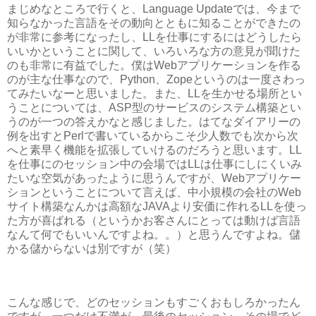
まじめなところで行くと、Language Updateでは、今まで
知らなかった言語をその動向とともに知ることができたの
が非常に参考になったし、LLを仕事にするにはどうしたら
いいかということに関して、いろいろな方の意見が聞けた
のも非常に有益でした。僕はWebアプリケーションを作る
のが主な仕事なので、Python、Zopeというのは一度さわっ
てみたいなーと思いました。また、LLを生かせる場所とい
うことについては、ASP型のサービスのシステム構築とい
うのが一つの答えかなと感じました。はてなダイアリーの
例を出すとPerlで書いているからこそ少人数でも次から次
へと素早く機能を拡張していけるのだろうと思います。LL
を仕事にのセッション中の会場ではLLは仕事にしにくいみ
たいな空気があったように思うんですが、Webアプリケー
ションということについて言えば、中小規模の会社のWeb
サイト構築なんかは高額なJAVAより安価に作れるLLを使っ
た方が喜ばれる（というかお客さんにとっては動けば言語
なんて何でもいいんですよね。。）と思うんですよね。儲
かる儲からないは別ですが（笑）
こんな感じで、どのセッションもすごくおもしろかったん