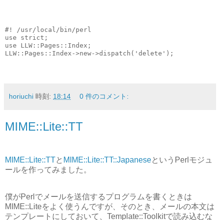
#! /usr/local/bin/perl
use strict;
use LLW::Pages::Index;
LLW::Pages::Index->new->dispatch('delete');
horiuchi
時刻:
18:14
0 件のコメント:
MIME::Lite::TT
MIME::Lite::TT
と
MIME::Lite::TT::Japanese
というPerlモジュ
ールを作ってみました。
僕がPerlでメールを送信するプログラムを書くときは
MIME::Liteをよく使うんですが、そのとき、メールの本文は
テンプレートにしておいて、Template::Toolkitで読み込むな