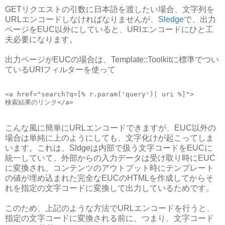
GETリクエストの引数に日本語を渡したい場合、文字列を
URLエンコードしなければなりませんが、
Sledge
で、出力
ページをEUC以外にしていると、URIエンコードにひと工
夫必要になります。
出力ページがEUCの場合は、Template::Toolkitに標準でつい
ているURIフィルターを使って
<a href="search?q=[% r.param('query')| uri %]">
検索結果のリンク</a>
こんな風に簡単にURLエンコードできますが、EUC以外の
場合は単純に上のようにしても、文字化けが起こってしま
います。これは、Sldgeは内部で扱う文字コードをEUCに
統一していて、外部からの入力データは受け取り時にEUC
に変換され、コンテンツのアウトプット時にテンプレート
の値が埋め込まれた完全なEUCのHTMLを作成してからそ
れを指定の文字コードに変換して出力しているためです。
このため、上記のような方法でURLエンコードを行うと、
指定の文字コードに変換される前に、つまり、文字コード