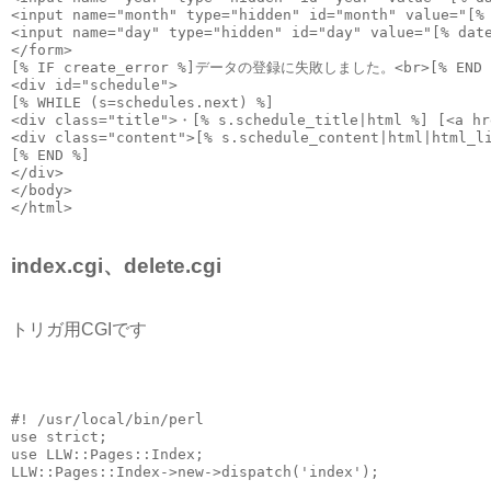
<input name="month" type="hidden" id="month" value="[%
<input name="day" type="hidden" id="day" value="[% dat
</form>
[% IF create_error %]データの登録に失敗しました。<br>[% END 
<div id="schedule">
[% WHILE (s=schedules.next) %]
<div class="title">・[% s.schedule_title|html %] [<a hr
<div class="content">[% s.schedule_content|html|html_l
[% END %]
</div>
</body>
</html>
index.cgi、delete.cgi
トリガ用CGIです
#! /usr/local/bin/perl
use strict;
use LLW::Pages::Index;
LLW::Pages::Index->new->dispatch('index');