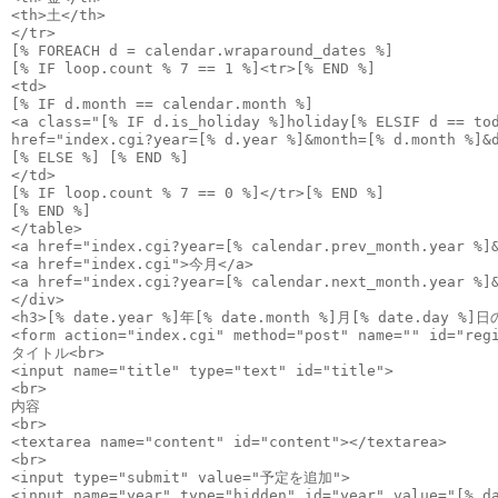
<th>土</th>
</tr>
[% FOREACH d = calendar.wraparound_dates %]
[% IF loop.count % 7 == 1 %]<tr>[% END %]
<td>
[% IF d.month == calendar.month %]
<a class="[% IF d.is_holiday %]holiday[% ELSIF d == to
href="index.cgi?year=[% d.year %]&month=[% d.month %]&
[% ELSE %] [% END %]
</td>
[% IF loop.count % 7 == 0 %]</tr>[% END %]
[% END %]
</table>
<a href="index.cgi?year=[% calendar.prev_month.year %]
<a href="index.cgi">今月</a>
<a href="index.cgi?year=[% calendar.next_month.year %]
</div>
<h3>[% date.year %]年[% date.month %]月[% date.day %]
<form action="index.cgi" method="post" name="" id="reg
タイトル<br>
<input name="title" type="text" id="title">
<br>
内容
<br>
<textarea name="content" id="content"></textarea>
<br>
<input type="submit" value="予定を追加">
<input name="year" type="hidden" id="year" value="[% d