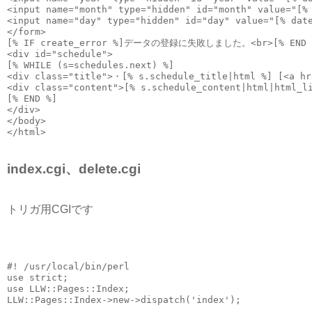
<input name="month" type="hidden" id="month" value="[%
<input name="day" type="hidden" id="day" value="[% dat
</form>
[% IF create_error %]データの登録に失敗しました。<br>[% END 
<div id="schedule">
[% WHILE (s=schedules.next) %]
<div class="title">・[% s.schedule_title|html %] [<a hr
<div class="content">[% s.schedule_content|html|html_l
[% END %]
</div>
</body>
</html>
index.cgi、delete.cgi
トリガ用CGIです
#! /usr/local/bin/perl
use strict;
use LLW::Pages::Index;
LLW::Pages::Index->new->dispatch('index');