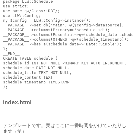
package LLW::Schedule;
use strict;
use base qw/Class::DBI/;
use LLW::Config;
my $config = LLW::Config->instance();
__PACKAGE__->set_db('Main', @{$config->datasource},   
__PACKAGE__->columns(Primary=>'schedule_id');
__PACKAGE__->columns(Essential=>qw(schedule_date sched
__PACKAGE__->columns(OTHERS=>qw(schedule_timestamp));
__PACKAGE__->has_a(schedule_date=>'Date::Simple');
1;
__END__
CREATE TABLE schedule (
schedule_id INT NOT NULL PRIMARY KEY AUTO_INCREMENT,
schedule_date DATE NOT NULL,
schedule_title TEXT NOT NULL,
schedule_content TEXT,
schedule_timestamp TIMESTAMP
);
index.html
テンプレートです。実はここに一番時間をかけていたりし
ます（笑）