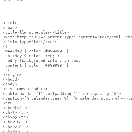
<html>
<head>
<title>llw scheduler</title>
<meta http-equiv="Content-Type" content="text/html; ch
<style type="text/css">
<!--
.weekday { color: #999999; }
.holiday { color: red; }
.today {background-color: yellow;}
.content { color: #999999; }
-->
</style>
</head>
<body>
<div id="calendar">
<table border="1" cellpadding="1" cellspacing="0">
<caption>[% calendar.year %]年[% calendar.month %]月</c
<tr>
<th>日</th>
<th>月</th>
<th>火</th>
<th>水</th>
<th>木</th>
<th>金</th>