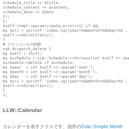
schedule_title => $title,
schedule_content => $content,
schedule_date => $date
});
};
$self->tmpl->param(create_error=>1) if $@;
my $uri = sprintf 'index.cgi?year=%d&month=%d&day=%d',
$self->redirect($uri);
}
# スケジュールの削除
sub dispatch_delete {
my $self = shift;
my $schedule = LLW::Schedule->retrieve(int $self->r->p
$schedule->delete if $schedule;
my $year  = int $self->r->param('year');
my $month = int $self->r->param('month');
my $day   = int $self->r->param('day');
my $uri = sprintf 'index.cgi?year=%d&month=%d&day=%d',
$self->redirect($uri);
}
1;
LLW::Calendar
カレンダーを表すクラスです。拙作の
Date::Simple::Month