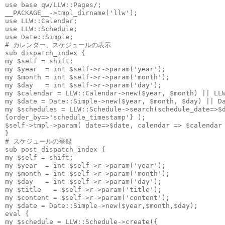
use base qw/LLW::Pages/;
__PACKAGE__->tmpl_dirname('llw');
use LLW::Calendar;
use LLW::Schedule;
use Date::Simple;
# カレンダー、スケジュールの表示
sub dispatch_index {
my $self = shift;
my $year  = int $self->r->param('year');
my $month = int $self->r->param('month');
my $day   = int $self->r->param('day');
my $calendar = LLW::Calendar->new($year, $month) || LL
my $date = Date::Simple->new($year, $month, $day) || D
my $schedules = LLW::Schedule->search(schedule_date=>$
{order_by=>'schedule_timestamp'} );
$self->tmpl->param( date=>$date, calendar => $calendar
}
# スケジュールの登録
sub post_dispatch_index {
my $self = shift;
my $year  = int $self->r->param('year');
my $month = int $self->r->param('month');
my $day   = int $self->r->param('day');
my $title   = $self->r->param('title');
my $content = $self->r->param('content');
my $date = Date::Simple->new($year,$month,$day);
eval {
my $schedule = LLW::Schedule->create({