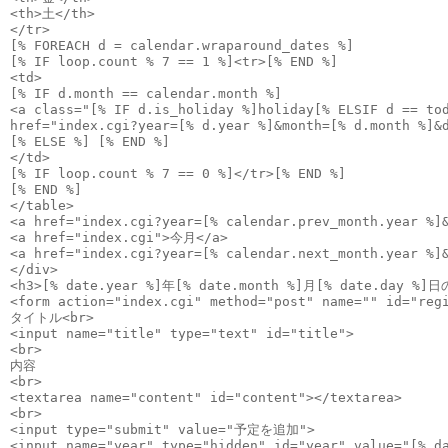
<th>土</th>
</tr>
[% FOREACH d = calendar.wraparound_dates %]
[% IF loop.count % 7 == 1 %]<tr>[% END %]
<td>
[% IF d.month == calendar.month %]
<a class="[% IF d.is_holiday %]holiday[% ELSIF d == to
href="index.cgi?year=[% d.year %]&month=[% d.month %]&
[% ELSE %] [% END %]
</td>
[% IF loop.count % 7 == 0 %]</tr>[% END %]
[% END %]
</table>
<a href="index.cgi?year=[% calendar.prev_month.year %]
<a href="index.cgi">今月</a>
<a href="index.cgi?year=[% calendar.next_month.year %]
</div>
<h3>[% date.year %]年[% date.month %]月[% date.day %]
<form action="index.cgi" method="post" name="" id="reg
タイトル<br>
<input name="title" type="text" id="title">
<br>
内容
<br>
<textarea name="content" id="content"></textarea>
<br>
<input type="submit" value="予定を追加">
<input name="year" type="hidden" id="year" value="[% d