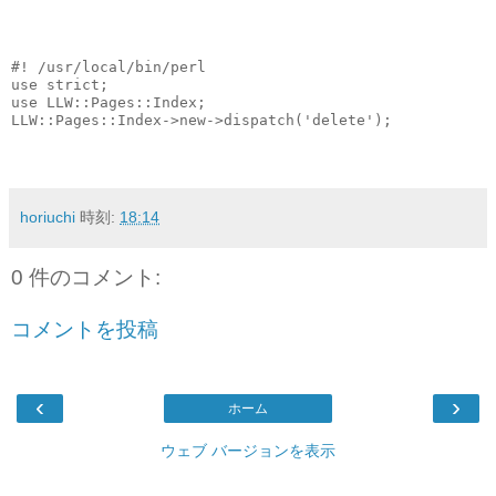
#! /usr/local/bin/perl
use strict;
use LLW::Pages::Index;
LLW::Pages::Index->new->dispatch('delete');
horiuchi
時刻:
18:14
0 件のコメント:
コメントを投稿
‹
›
ホーム
ウェブ バージョンを表示