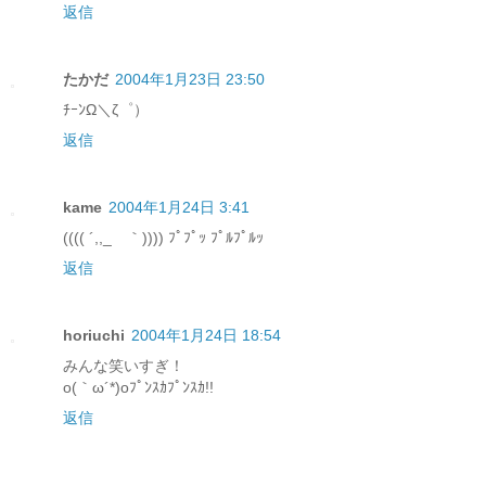
返信
たかだ
2004年1月23日 23:50
ﾁｰﾝΩ＼ζ゜）
返信
kame
2004年1月24日 3:41
(((( ´,,_ゝ｀)))) ﾌﾟﾌﾟｯ ﾌﾟﾙﾌﾟﾙｯ
返信
horiuchi
2004年1月24日 18:54
みんな笑いすぎ！
o(｀ω´*)oﾌﾟﾝｽｶﾌﾟﾝｽｶ!!
返信