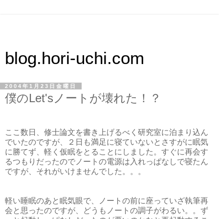
blog.hori-uchi.com
2004年1月23日金曜日
僕のLet'sノートが壊れた！？
ここ数日、修士論文を書き上げるべく研究室に泊まり込ん
でいたのですが、２日も満足に寝ていないとさすがに眠気
に勝てず、軽く仮眠をとることにしました。すぐに再会す
るつもりだったのでノートの電源は入れっぱなしで寝たん
ですが、それがいけませんでした。。。
軽い睡眠のあと眠気眼で、ノートの前に座っていざ執筆再
会と思ったのですが、どうもノートの調子がわるい。。ず