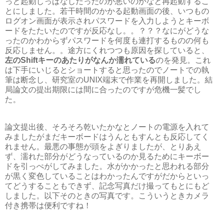
っと起動しっぱなしだったのが悪いのかなと再起動するこ
とにしました。若干時間のかかる起動画面の後、いつもの
ログオン画面が表示されパスワードを入力しようとキーボ
ードをたたいたのですが反応なし。。？？？なにがどうな
ったのかわからずパスワードを何度も連打するものの何も
反応しません。。途方にくれつつも原因を探していると、
左のShiftキーのあたりがなんか濡れている
のを発見。これ
は下手にいじるとショートすると思ったのでノートでの執
筆は断念し、研究室のUNIX端末で作業を再開しました。結
局論文の提出期限には間に合ったのですが危機一髪でし
た。
論文提出後、そろそろ乾いたかなとノートの電源を入れて
みましたがまだキーボードはうんともすんとも反応してく
れません。最悪の事態が頭をよぎりましたが、とりあえ
ず、濡れた部分がどうなっているのか見るためにキーボー
ドを引っぺがしてみました。水がかかったと思われる部分
が黒く変色していることはわかったんですがだからといっ
てどうすることもできず、記念写真だけ撮ってもとにもど
しました。以下そのときの写真です。こういうときカメラ
付き携帯は便利ですね！