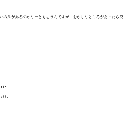
っといい方法があるのかなーとも思うんですが、おかしなところがあったら突
is);
is));