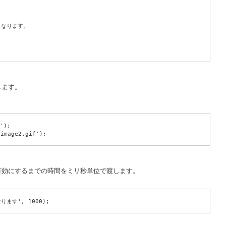
くなります。
します。
');
/image2.gif');
有効にするまでの時間をミリ秒単位で渡します。
なります', 1000);