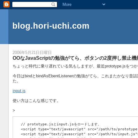
blog.hori-uchi.com
2006年5月21日日曜日
OOなJavaScriptの勉強がてら、ボタンの2度押し
ちょっと時代に乗り遅れている気もしますが、最近prototype.jsをつか
今日はbindとbindAsEbentListenerの勉強がてら、これま
た。
input.js
使い方はこんな感じです。
>
　// prototype.jsとinput.jsをロードします。
　<script type="text/javascript" src="/path/to/prototype
　<script type="text/javascript" src="/path/to/input.js"