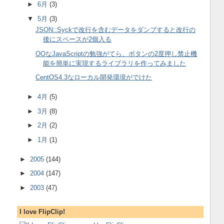
►
6月
(3)
▼
5月
(3)
JSON::Syckで改行を含むデータをダンプすると改行の
後にスペースが2個入る
OOなJavaScriptの勉強がてら、ボタンの2度押し禁止機
能を簡単に実現するライブラリを作ってみました
CentOS4.3なローカル開発環境がでけた
►
4月
(5)
►
3月
(8)
►
2月
(2)
►
1月
(1)
►
2005
(144)
►
2004
(147)
►
2003
(47)
I love FlipClip!