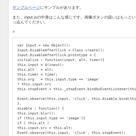
サンプルページ
にサンプルがあります。
また、input.jsの中身はこんな感じです。画像ボタンの扱いはも
っ込んでください。
>
var Input = new Object();
Input.DisableAfterClick = Class.create();
Input.DisableAfterClick.prototype = {
initialize : function(input, alt, timer){
this.input = $(input);
this.alt   = alt;
this.timer = timer;
this.org   = this.input.type == 'image'
? this.input.src
this.stopEvent = this._stopEvent.bindAsEventListener(th
Event.observe(this.input, 'click', this.disable.bind(th
},
disable : function() {
this.input.blur();
if (this.input.type == 'image'){
if ( this.alt )
this.input.src = this.alt;
Event.observe(this.input, 'click', this.stopEvent);