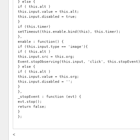
} else {
if ( this.alt )
this.input.value = this.alt;
this.input.disabled = true;
}
if (this.timer)
setTimeout(this.enable.bind(this), this.timer);
},
enable : function() {
if (this.input.type == 'image'){
if ( this.alt )
this.input.src = this.org;
Event.stopObserving(this.input, 'click', this.stopEvent
} else {
if ( this.alt )
this.input.value = this.org;
this.input.disabled = '';
}
},
_stopEvent : function (evt) {
evt.stop();
return false;
}
};
<