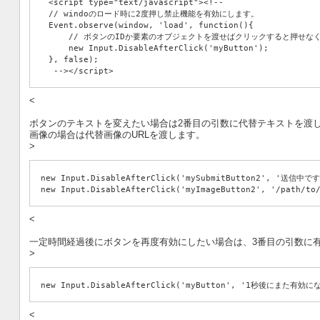
　<script type="text/javascript"><!--
　// windoのロード時に2度押し禁止機能を有効にします。
　Event.observe(window, 'load', function(){
　    // ボタンのIDか要素のオブジェクトを渡せばクリックすると押せな
　    new Input.DisableAfterClick('myButton');
　}, false);
　 --></script>
<
ボタンのテキストを変えたい場合は2番目の引数に代替テキストを渡
画像の場合は代替画像のURLを渡します。
>
new Input.DisableAfterClick('mySubmitButton2', '送信中です
new Input.DisableAfterClick('myImageButton2', '/path/to
<
一定時間経過後にボタンを再度有効にしたい場合は、3番目の引数に
>
new Input.DisableAfterClick('myButton', '1秒後にまた有効に
<