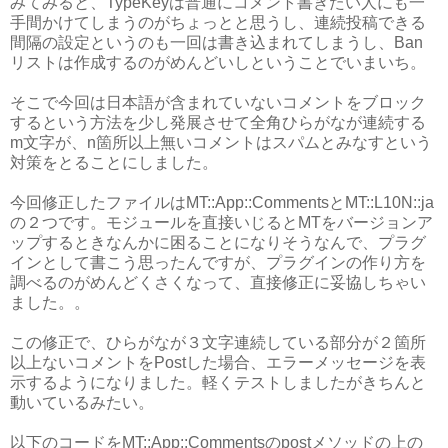
みてみると、TypeKeyは普通にコメント書きたい人にも一
手間かけてしまうのがちょっとと思うし、連続投稿できる
間隔の設定というのも一回は書き込まれてしまうし、Ban
リストは作成するのがめんどいしということでいまいち。
そこで今回は日本語が含まれていないコメントをブロック
するという方法を少し発展させて全角ひらがなが連続する
m文字が、n箇所以上無いコメントはスパムとみなすという
対策をとることにしました。
今回修正したファイルはMT::App::CommentsとMT::L10N::ja
の２つです。モジュールを直接いじるとMTをバージョンア
ップするときなんかに困ることになりそうなんで、プラグ
インとして書こう思ったんですが、プラグインの作り方を
調べるのがめんどくさくなって、直接修正に妥協しちゃい
ました。。
この修正で、ひらがなが３文字連続している部分が２箇所
以上ないコメントをPostした場合、エラーメッセージを表
示するようになりました。軽くテストしましたがきちんと
動いているみたい。
以下のコードをMT::App::Commentsのpostメソッドの上の