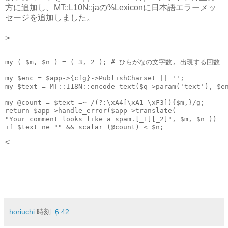
方に追加し、MT::L10N::jaの%Lexiconに日本語エラーメッ
セージを追加しました。
>
my ( $m, $n ) = ( 3, 2 ); # ひらがなの文字数, 出現する回数
my $enc = $app->{cfg}->PublishCharset || '';
my $text = MT::I18N::encode_text($q->param('text'), $e
my @count = $text =~ /(?:\xA4[\xA1-\xF3]){$m,}/g;
return $app->handle_error($app->translate(
"Your comment looks like a spam.[_1][_2]", $m, $n ))
if $text ne "" && scalar (@count) < $n;
<
horiuchi
時刻:
6:42