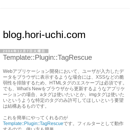
blog.hori-uchi.com
2004年12月7日火曜日
Template::Plugin::TagRescue
Webアプリケーション開発において、ユーザが入力したデ
ータをブラウザに表示するような場合には、XSSなどの脆
弱性を排除するため、HTMLタグのエスケープは必須です。
でも、What's Newをブラウザから更新するようなアプリケ
ーションの場合、aタグは使いたいとか、imgタグは使いた
いというような特定のタグのみ許可してほしいという要望
は結構あるものです。
これを簡単にやってくれるのが
Template::Plugin::TagRescue
です。フィルターとして動作
するので、使い方も簡単。