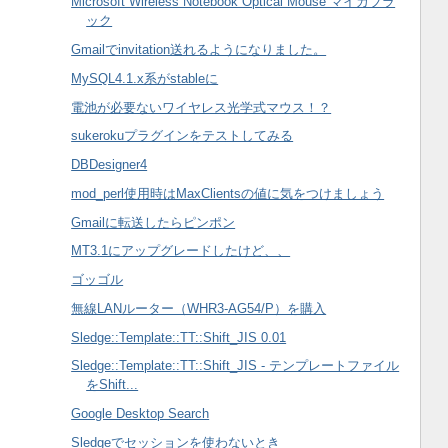
Microsoft Wireless Notebook Optical Mouse マイカブラ
ック
Gmailでinvitation送れるようになりました。
MySQL4.1.x系がstableに
電池が必要ないワイヤレス光学式マウス！？
sukerokuプラグインをテストしてみる
DBDesigner4
mod_perl使用時はMaxClientsの値に気をつけましょう
Gmailに転送したらピンポン
MT3.1にアップグレードしたけど、、
ゴッゴル
無線LANルーター（WHR3-AG54/P）を購入
Sledge::Template::TT::Shift_JIS 0.01
Sledge::Template::TT::Shift_JIS - テンプレートファイル
をShift...
Google Desktop Search
Sledgeでセッションを使わないとき