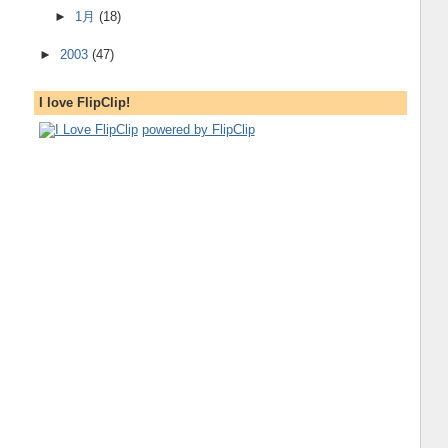
►
1月
(18)
►
2003
(47)
I love FlipClip!
powered by FlipClip