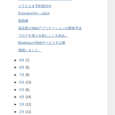
ドラクエ８予約受付中
Error.pmのtry～catch
筋肉痛
高品質なWebアプリケーションの開発手法
ブログを借りる前にここを読め。
BloglinesがWebサービスを公開
帰国しました。
►
9月
(7)
►
8月
(5)
►
7月
(9)
►
6月
(13)
►
5月
(6)
►
4月
(14)
►
3月
(12)
►
2月
(11)