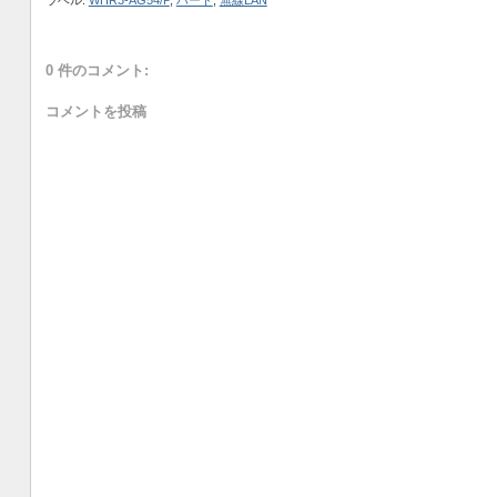
ラベル:
WHR3-AG54/P
,
ハード
,
無線LAN
0 件のコメント:
コメントを投稿