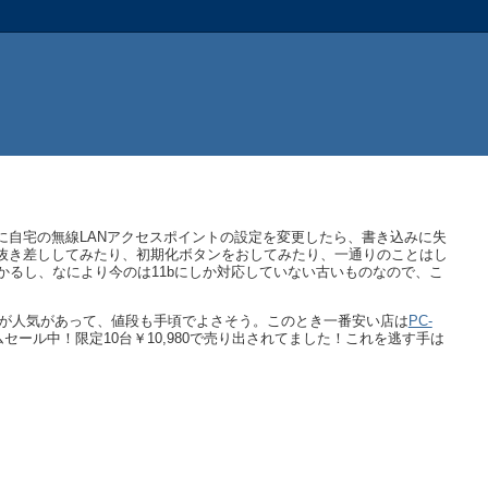
に自宅の無線LANアクセスポイントの設定を変更したら、書き込みに失
を抜き差ししてみたり、初期化ボタンをおしてみたり、一通りのことはし
るし、なにより今のは11bにしか対応していない古いものなので、こ
が人気があって、値段も手頃でよさそう。このとき一番安い店は
PC-
ムセール中！限定10台￥10,980で売り出されてました！これを逃す手は