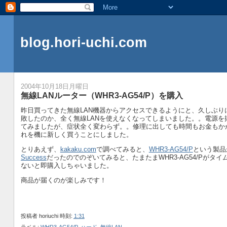
blog.hori-uchi.com
2004年10月18日月曜日
無線LANルーター（WHR3-AG54/P）を購入
昨日買ってきた無線LAN機器からアクセスできるようにと、久しぶり
敗したのか、全く無線LANを使えなくなってしまいました。。電源
てみましたが、症状全く変わらず。。修理に出しても時間もお金もかか
れを機に新しく買うことにしました。
とりあえず、
kakaku.com
で調べてみると、
WHR3-AG54/P
という製品
Success
だったのでのぞいてみると、たまたまWHR3-AG54/Pがタイ
ないと即購入しちゃいました。
商品が届くのが楽しみです！
投稿者
horiuchi
時刻:
1:31